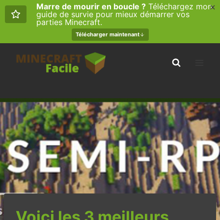
Marre de mourir en boucle ?
Téléchargez mon
guide de survie pour mieux démarrer vos
parties Minecraft.
Télécharger maintenant
Aller
au
contenu
Voici les 3 meilleurs