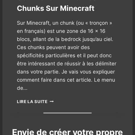
D
Chunks Sur Minecraft
A
N
S
Sur Minecraft, un chunk (ou « tronçon »
M
en français) est une zone de 16 × 16
I
blocs, allant de la bedrock jusqu’au ciel.
N
Ces chunks peuvent avoir des
E
C
spécificités particulières et il peut donc
R
être intéressant de réussir à les délimiter
A
dans votre partie. Je vais vous expliquer
F
T
comment faire dans cet article. Le menu
?
de…
(
R
C
LIRE LA SUITE
E
O
C
M
E
M
T
E
T
Envie de créer votre propre
N