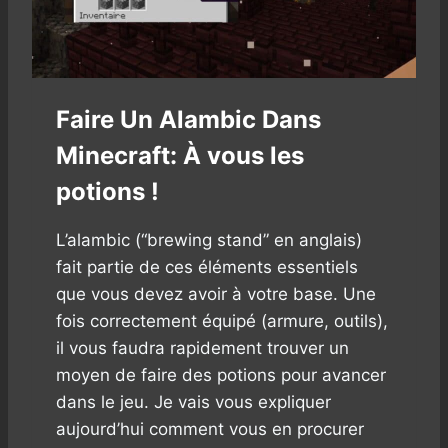
E
U
N
E
N
Faire Un Alambic Dans
T
O
Minecraft: À vous les
N
N
potions !
O
I
L’alambic (“brewing stand” en anglais)
R
S
fait partie de ces éléments essentiels
U
que vous devez avoir à votre base. Une
R
fois correctement équipé (armure, outils),
M
il vous faudra rapidement trouver un
I
N
moyen de faire des potions pour avancer
E
dans le jeu. Je vais vous expliquer
C
aujourd’hui comment vous en procurer
R