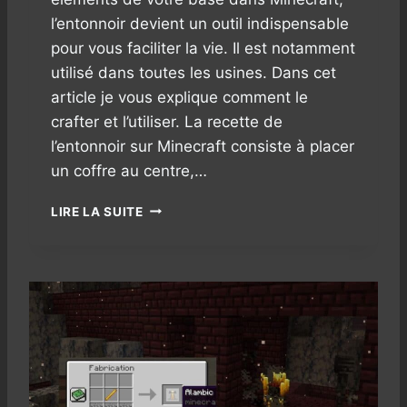
E
l’entonnoir devient un outil indispensable
P
pour vous faciliter la vie. Il est notamment
L
utilisé dans toutes les usines. Dans cet
U
S
article je vous explique comment le
D
crafter et l’utiliser. La recette de
E
l’entonnoir sur Minecraft consiste à placer
D
I
un coffre au centre,…
A
M
C
LIRE LA SUITE
A
O
N
M
T
M
S
E
?
N
T
F
A
I
R