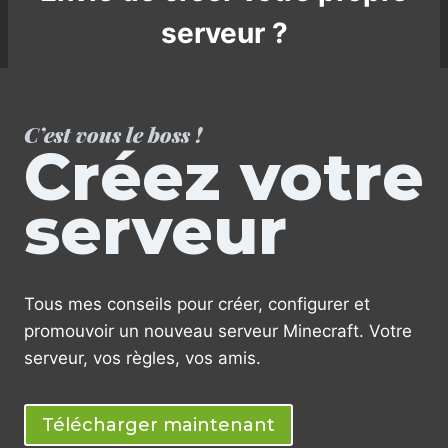
E
T
+
serveur ?
A
A
F
S
F
T
I
U
C
C’est vous le boss !
C
H
Créez votre
E
E
S
R
)
L
serveur
E
S
C
H
Tous mes conseils pour créer, configurer et
U
N
promouvoir un nouveau serveur Minecraft. Votre
K
serveur, vos règles, vos amis.
S
S
U
Télécharger maintenant
R