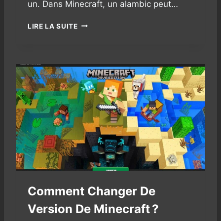
A
un. Dans Minecraft, un alambic peut…
F
T
F
LIRE LA SUITE
A
:
I
R
R
E
E
C
U
E
N
T
A
T
L
E
A
,
M
F
B
A
I
R
C
M
D
…
A
Comment Changer De
N
S
Version De Minecraft ?
M
I