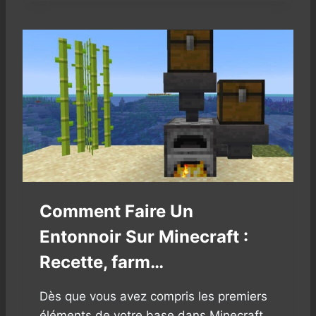
N
E
C
R
A
F
T
1
.
2
0
:
O
Ù
Comment Faire Un
T
R
Entonnoir Sur Minecraft :
O
U
Recette, farm…
V
E
Dès que vous avez compris les premiers
R
L
éléments de votre base dans Minecraft,