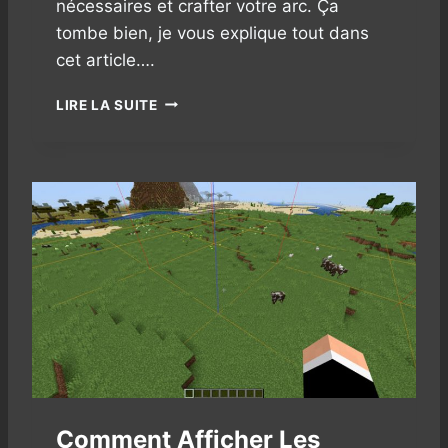
nécessaires et crafter votre arc. Ça
R
tombe bien, je vous explique tout dans
A
F
cet article….
T
C
LIRE LA SUITE
?
O
M
M
E
N
T
F
A
I
R
E
U
N
A
R
Comment Afficher Les
C