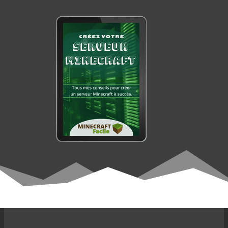
M
I
N
E
C
R
A
F
T