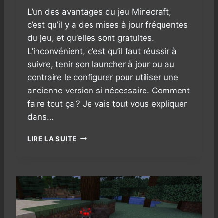
N
L’un des avantages du jeu Minecraft,
E
c’est qu’il y a des mises à jour fréquentes
C
du jeu, et qu’elles sont gratuites.
R
L’inconvénient, c’est qu’il faut réussir à
A
F
suivre, tenir son launcher à jour ou au
T
contraire le configurer pour utiliser une
:
ancienne version si nécessaire. Comment
À
V
faire tout ça ? Je vais tout vous expliquer
O
dans…
U
S
C
LIRE LA SUITE
L
O
E
M
S
M
P
E
O
N
T
T
I
C
O
H