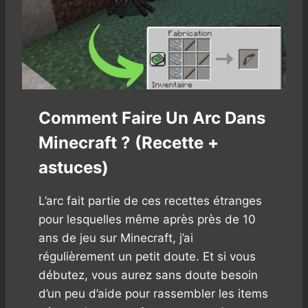
N
A
S
N
!
G
E
R
D
E
Comment Faire Un Arc Dans
V
E
Minecraft ? (Recette +
R
S
astuces)
I
O
L’arc fait partie de ces recettes étranges
N
D
pour lesquelles même après près de 10
E
ans de jeu sur Minecraft, j’ai
M
régulièrement un petit doute. Et si vous
I
débutez, vous aurez sans doute besoin
N
E
d’un peu d’aide pour rassembler les items
C