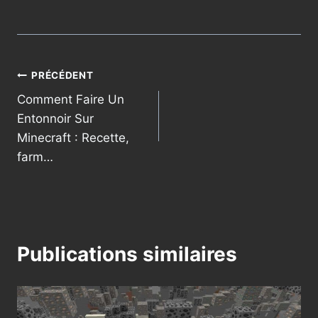
Navigation
PRÉCÉDENT
Comment Faire Un
de
Entonnoir Sur
l’article
Minecraft : Recette,
farm…
Publications similaires