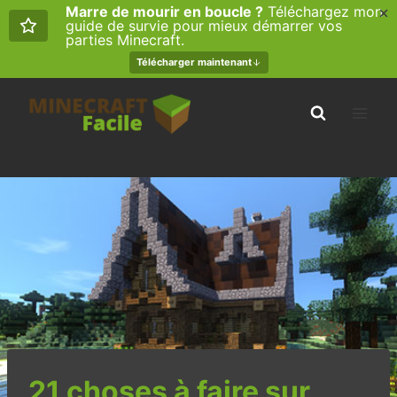
Marre de mourir en boucle ?
Téléchargez mon
guide de survie pour mieux démarrer vos
parties Minecraft.
Télécharger maintenant
Aller
au
contenu
21 choses à faire sur