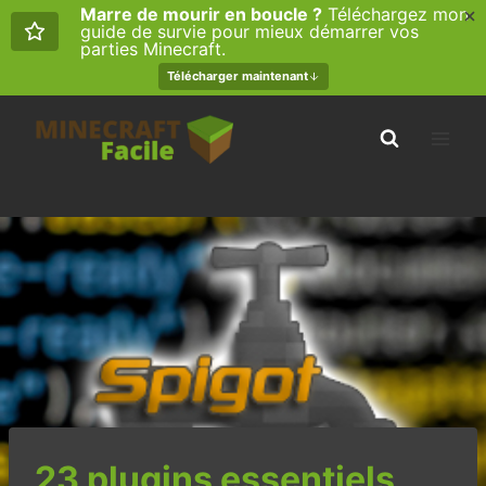
Marre de mourir en boucle ?
Téléchargez mon
guide de survie pour mieux démarrer vos
parties Minecraft.
Télécharger maintenant
Aller
au
contenu
23 plugins essentiels